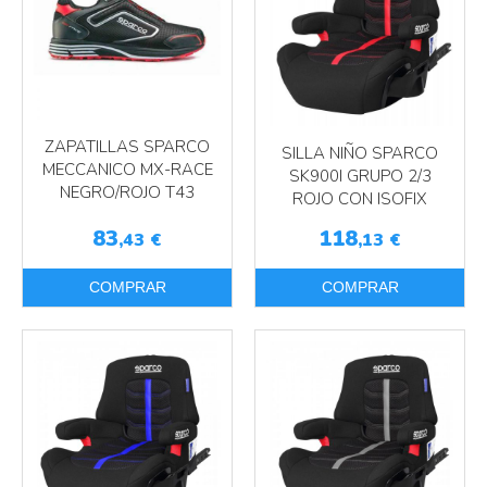
ZAPATILLAS SPARCO
SILLA NIÑO SPARCO
MECCANICO MX-RACE
SK900I GRUPO 2/3
NEGRO/ROJO T43
ROJO CON ISOFIX
83
118
,43
€
,13
€
COMPRAR
COMPRAR