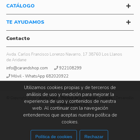
CATÁLOGO
TE AYUDAMOS
Contacto
Avda. Carlos Francisco Lorenzo Navarro, 17 38760 Los Llanos
de Aridane
info@carandshop.com
922108299
Móvil - WhatsApp 682020922
Utilizamos cookies propias y de terceros de
análisis de uso y medición para mejorar la
© Copyright 2026 |
Aviso legal
|
Política de privacidad
|
Cookies
| Desarrollo
experiencia de uso y contenidos de nuestra
web:
Software DELSOL
web. Al continuar con la navegación
entendemos que aceptas nuestra política de
cookies.
Política de cookies
Rechazar